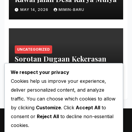
MAY 14, 2026
MIMIN-BARU
UNCATEGORIZED
Sorotan Dugaan Kekerasan
pada Tahanan Perempuan
Palestina
We respect your privacy
MAY 11, 2026
MIMIN-BARU
Cookies help us improve your experience,
deliver personalized content, and analyze
traffic. You can choose which cookies to allow
by clicking
Customize
. Click
Accept All
to
consent or
Reject All
to decline non-essential
cookies.