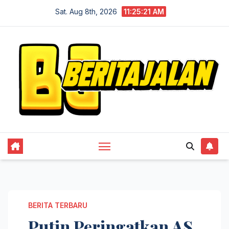
Skip
Sat. Aug 8th, 2026
11:25:22 AM
to
content
BERITA TERBARU
Putin Peringatkan AS