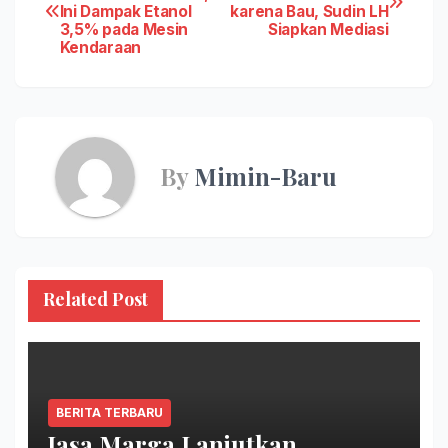
Ini Dampak Etanol
karena Bau, Sudin LH
navigation
3,5% pada Mesin
Siapkan Mediasi
Kendaraan
By
Mimin-Baru
Related Post
BERITA TERBARU
Jasa Marga Lanjutkan