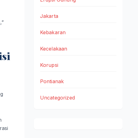
Jakarta
,”
Kebakaran
Kecelakaan
isi
Korupsi
Pontianak
ng
Uncategorized
n
rasi