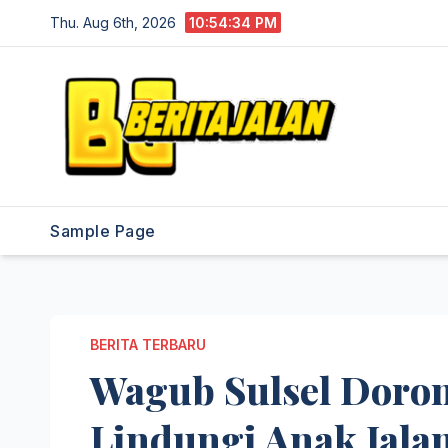
Skip
Thu. Aug 6th, 2026
10:54:35 PM
to
content
Sample Page
BERITA TERBARU
Wagub Sulsel Doron
Lindungi Anak Jala