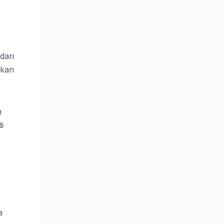
dari
hkan
n
i
a