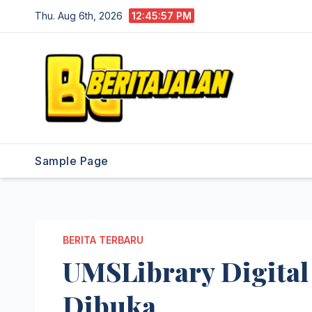
Skip
Thu. Aug 6th, 2026
12:45:58 PM
to
content
Sample Page
BERITA TERBARU
UMSLibrary Digital
Dibuka