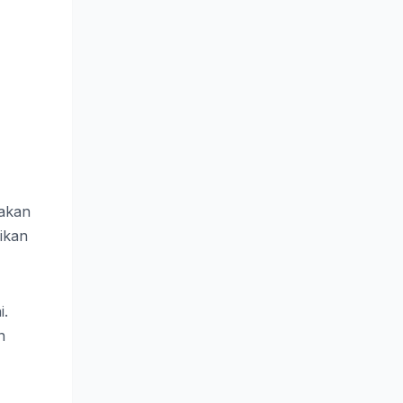
iakan
ikan
i.
n