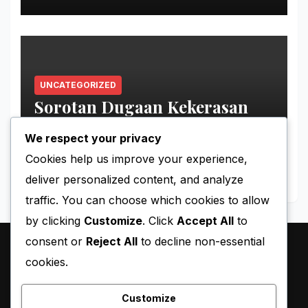
UNCATEGORIZED
Sorotan Dugaan Kekerasan
pada Tahanan Perempuan
Palestina
We respect your privacy
MAY 11, 2026
MIMIN-BARU
Cookies help us improve your experience,
deliver personalized content, and analyze
traffic. You can choose which cookies to allow
by clicking
Customize
. Click
Accept All
to
consent or
Reject All
to decline non-essential
cookies.
Customize