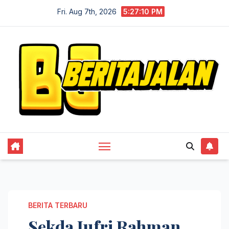
Skip
Fri. Aug 7th, 2026
5:27:10 PM
to
content
BERITA TERBARU
Sekda Jufri Rahman