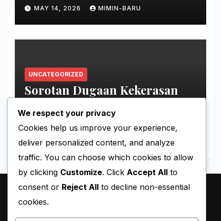
MAY 14, 2026
MIMIN-BARU
UNCATEGORIZED
Sorotan Dugaan Kekerasan
pada Tahanan Perempuan
Palestina
We respect your privacy
MAY 11, 2026
MIMIN-BARU
Cookies help us improve your experience,
deliver personalized content, and analyze
traffic. You can choose which cookies to allow
by clicking
Customize
. Click
Accept All
to
consent or
Reject All
to decline non-essential
cookies.